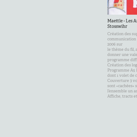
Maettle - Les A
Stosswihr
Création des su
communication d
2006 sur
le thème du fil,
donner une vale
programme diff
Création des lo
Programme A5 H
dont 1 volet de
Couverture 3 vo
sont «cachées» 
l’ensemble un as
Affiche, tracts 