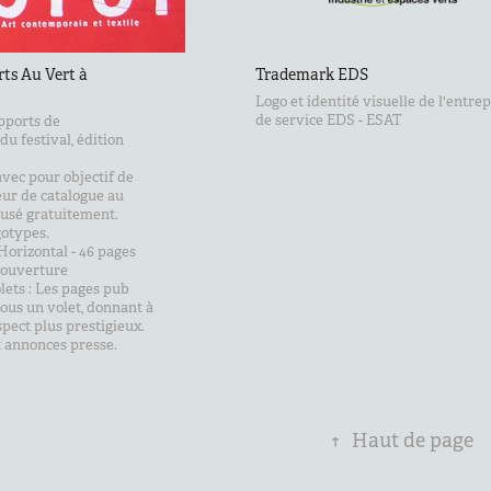
rts Au Vert à 
Trademark EDS
Logo et identité visuelle de l'entre
de service EDS - ESAT
pports de
u festival, édition
 avec pour objectif de
ur de catalogue au
usé gratuitement.
gotypes.
orizontal - 46 pages
 couverture
lets : Les pages pub
sous un volet, donnant à
pect plus prestigieux.
et annonces presse.
↑
Haut de page