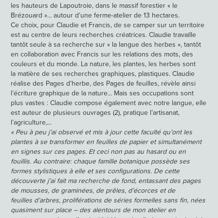
les hauteurs de Lapoutroie, dans le massif forestier « le
Brézouard »... autour d’une ferme-atelier de 13 hectares.
Ce choix, pour Claudie et Francis, de se camper sur un territoire
est au centre de leurs recherches créatrices. Claudie travaille
tantôt seule à sa recherche sur « la langue des herbes », tantôt
en collaboration avec Francis sur les relations des mots, des
couleurs et du monde. La nature, les plantes, les herbes sont
la matière de ses recherches graphiques, plastiques. Claudie
réalise des Pages d’herbe, des Pages de feuilles, révèle ainsi
l’écriture graphique de la nature... Mais ses occupations sont
plus vastes : Claudie compose également avec notre langue, elle
est auteur de plusieurs ouvrages (2), pratique l’artisanat,
l’agriculture,...
« Peu à peu j’ai observé et mis à jour cette faculté qu’ont les
plantes à se transformer en feuilles de papier et simultanément
en signes sur ces pages. Et ceci non pas au hasard ou en
fouillis. Au contraire: chaque famille botanique possède ses
formes stylistiques à elle et ses configurations. De cette
découverte j’ai fait ma recherche de fond, entassant des pages
de mousses, de graminées, de prêles, d’écorces et de
feuilles d’arbres, proliférations de séries formelles sans fin, nées
quasiment sur place – des alentours de mon atelier en