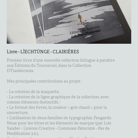
Livre - LÌECHTÙNGE - CLAIRIÈRES
Premier livre d’une nouvelle collection bilingue à paraître
aux Éditions du Tourneciel, dans la Collection
D’Fladdermüs.
Mes principales contributions au projet :
- La création de la maquette,
- La création de la ligne graphique de la collection, avec
comme éléments distinctifs :
• Le format des livres, la couleur « gris chaud » pour la
couverture,
• L’utilisation de deux familles de typographie, Fengardo
Neue pour les titres et les éléments de marque (par Loïc
Sander - Licence Creative - Commons Paternité - Pas de
Modification 3.0.),