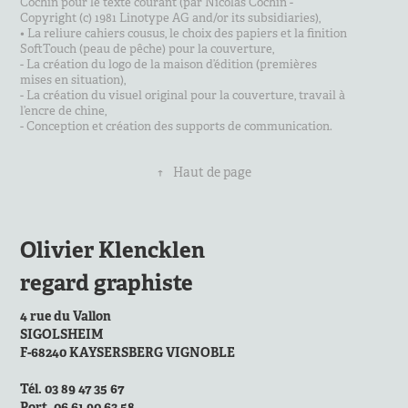
Cochin pour le texte courant (par Nicolas Cochin -
Copyright (c) 1981 Linotype AG and/or its subsidiaries),
• La reliure cahiers cousus, le choix des papiers et la finition
SoftTouch (peau de pêche) pour la couverture,
- La création du logo de la maison d’édition (premières
mises en situation),
- La création du visuel original pour la couverture, travail à
l’encre de chine,
- Conception et création des supports de communication.
↑
Haut de page
Olivier Klencklen
regard graphiste
4 rue du Vallon
SIGOLSHEIM
F-68240 KAYSERSBERG VIGNOBLE
Tél. 03 89 47 35 67
Port. 06 61 90 63 58